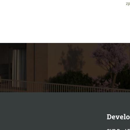
zp
Develo