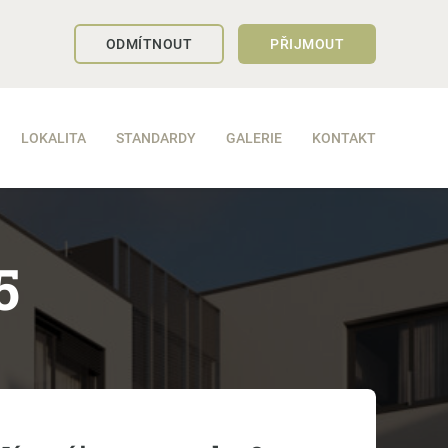
ODMÍTNOUT
PŘIJMOUT
LOKALITA
STANDARDY
GALERIE
KONTAKT
5