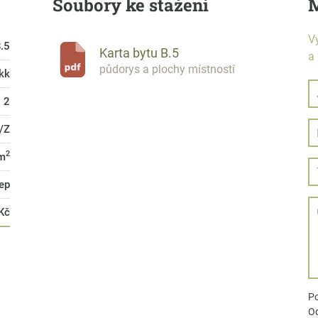
Soubory ke stažení
M
V
.5
Karta bytu B.5
a
půdorys a plochy místností
 kk
2
/Z
2
 m
lep
Kč
Po
Od