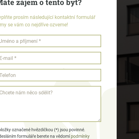
áte zájem o tento byt?
yplňte prosím následující kontaktní formulář
 my se vám co nejdříve ozveme!
ložky označené hvězdičkou (*) jsou povinné.
esláním formuláře berete na vědomí
podmínky