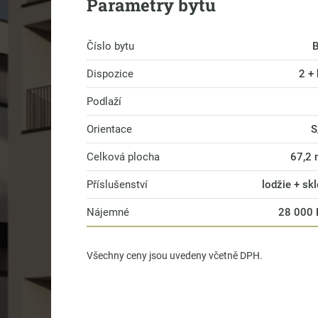
Parametry bytu
Číslo bytu
B
Dispozice
2 +
Podlaží
Orientace
S
Celková plocha
67,2
Příslušenství
lodžie + sk
Nájemné
28 000 
Všechny ceny jsou uvedeny včetně DPH.