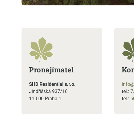
Pronajímatel
Kon
SHD Residential s.r.o.
info
Jindřišská 937/16
tel.:
7
110 00 Praha 1
tel.:
6