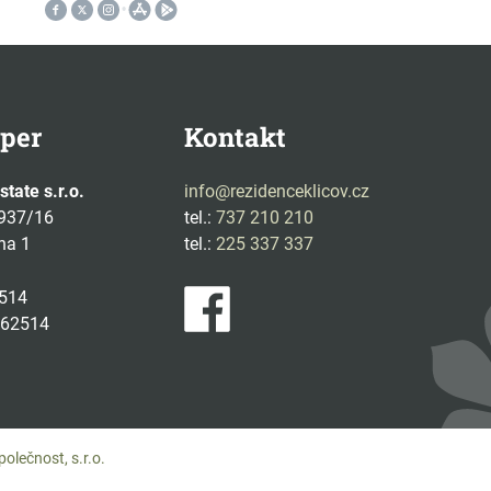
per
Kontakt
tate s.r.o.
info@rezidenceklicov.cz
 937/16
tel.:
737 210 210
ha 1
tel.:
225 337 337
2514
662514
olečnost, s.r.o.