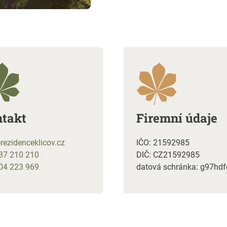
takt
Firemní údaje
@
rezidenceklicov.cz
IČO: 21592985
37 210 210
DIČ: CZ21592985
04 223 969
datová schránka: g97hdf