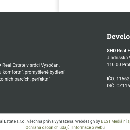
Develo
SHD Real Es
Jindřišská
110 00 Pra
D Real Estate v srdci Vysočan.
 komfortní, promyšlené bydlení
IČO: 1166
lních parcích, perfektní
DIČ: CZ11
l Estate s.r.o., všechna práva vyhrazena, Webdesign by
BEST Mediální sp
Ochrana osobních údajů
|
Informace o webu