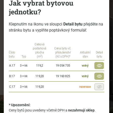
Jak vybrat bytovou
jednotku?
Klepnutím na ikonu ve sloupci
Detail bytu
přejděte na
stránku bytu a vyplňte poptávkový formulář.
Celková
podlahová
Cena bytu vč.
Číslo
plocha
příslušenství
Aktuální
Detail
2
bytu
Typ
(m
)
(Kč s DPH)*
stav
bytu
A.17
3 + kk
119,2
19 054 735
volný
B.17
3 + kk
119,20
19 160 825
volný
C.17
3 + kk
119,20
rezervace
* Upozornění:
Ceny bytů jsou uvedeny včetně DPH a
nezahrnují sklep
.