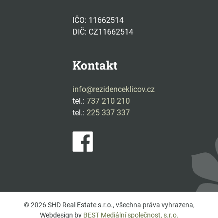
IČO: 11662514
DIČ: CZ11662514
Kontakt
info@rezidenceklicov.cz
tel.:
737 210 210
tel.:
225 337 337
© 2026 SHD Real Estate s.r.o., všechna práva vyhrazena,
Webdesign by
BEST Mediální společnost, s.r.o.