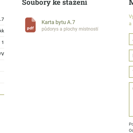
Soubory ke stažení
M
V
.7
Karta bytu A.7
a
půdorys a plochy místností
 kk
1
/V
Po
Od