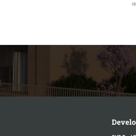
zp
Develo