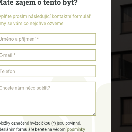
áte zájem o tento byt?
yplňte prosím následující kontaktní formulář
 my se vám co nejdříve ozveme!
ložky označené hvězdičkou (*) jsou povinné.
esláním formuláře berete na vědomí
podmínky